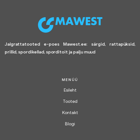
Jalgrattatooted e-poes Mawest.ee: särgid, rattapüksid,
prillid, spordikellad, sporditoit ja palju muud
MENÜÜ
Esileht
Tooted
Kontakt
Blogi