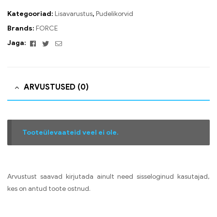
Kategooriad:
Lisavarustus
,
Pudelikorvid
Brands:
FORCE
Facebook
Twitter
Email
Jaga:
ARVUSTUSED (0)
Tooteülevaateid veel ei ole.
Arvustust saavad kirjutada ainult need sisseloginud kasutajad,
kes on antud toote ostnud.