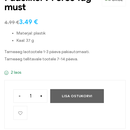
must
3.49
€
4.99
€
Materjal: plastik
Kaal: 37 g
Tarneaeg laotootele 1-3 päeva pakiautomaati.
Tarneaeg tellitavale tootele 7-14 päeva.
2 laos
-
+
LISA OSTUKORVI