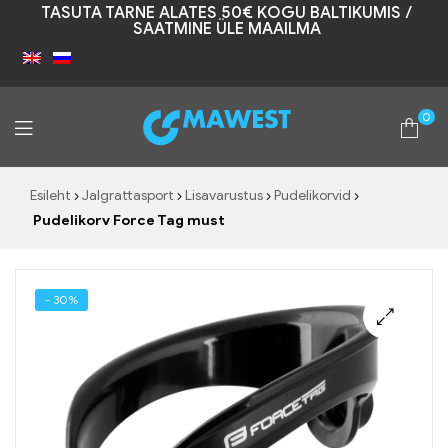
TASUTA TARNE ALATES 50€ KOGU BALTIKUMIS /
SAATMINE ÜLE MAAILMA
0
Mawest
Esileht
Jalgrattasport
Lisavarustus
Pudelikorvid
Pudelikorv Force Tag must
- 30%
🔍