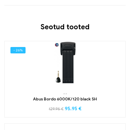
Seotud tooted
- 26%
,
,
Abus Bordo 6000K/120 black SH
95.95
€
129.95
€