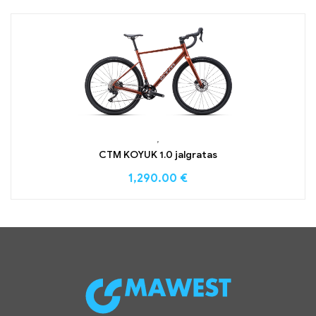
,
CTM KOYUK 1.0 jalgratas
1,290.00
€