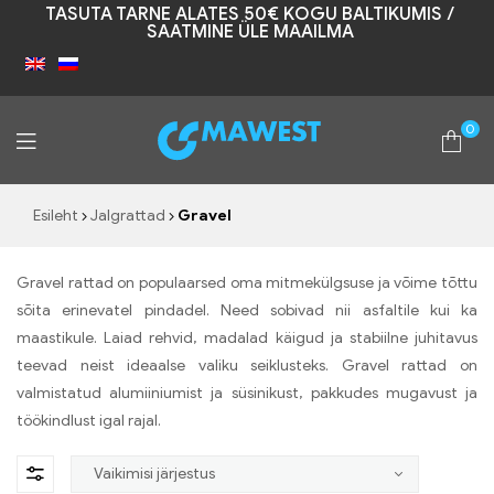
TASUTA TARNE ALATES 50€ KOGU BALTIKUMIS /
SAATMINE ÜLE MAAILMA
0
Mawest
Esileht
Jalgrattad
Gravel
Gravel rattad on populaarsed oma mitmekülgsuse ja võime tõttu
sõita erinevatel pindadel. Need sobivad nii asfaltile kui ka
maastikule. Laiad rehvid, madalad käigud ja stabiilne juhitavus
teevad neist ideaalse valiku seiklusteks. Gravel rattad on
valmistatud alumiiniumist ja süsinikust, pakkudes mugavust ja
töökindlust igal rajal.