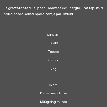
Jalgrattatooted e-poes Mawest.ee: särgid, rattapüksid,
prillid, spordikellad, sporditoit ja palju muud
MENÜÜ
Esileht
Tooted
Kontakt
Blogi
INFO
Privaatsuspoliitika
Müügitingimused