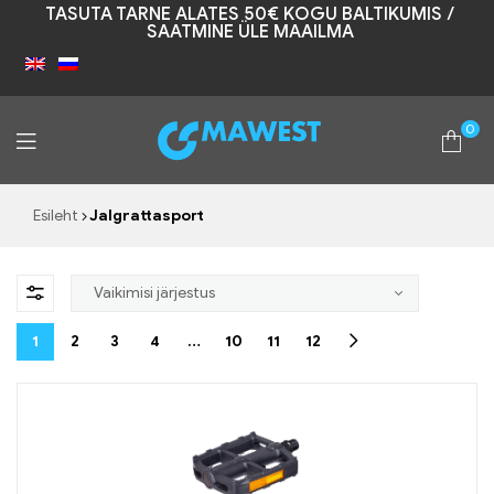
TASUTA TARNE ALATES 50€ KOGU BALTIKUMIS /
SAATMINE ÜLE MAAILMA
0
Mawest
Esileht
Jalgrattasport
1
2
3
4
…
10
11
12