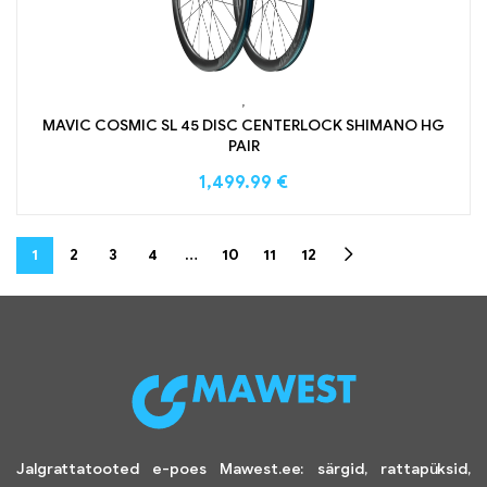
,
MAVIC COSMIC SL 45 DISC CENTERLOCK SHIMANO HG
PAIR
1,499.99
€
1
2
3
4
…
10
11
12
Jalgrattatooted e-poes Mawest.ee: särgid, rattapüksid,