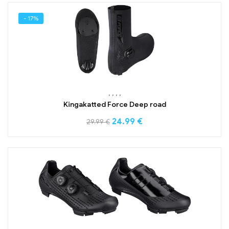
- 17%
,
,
,
,
Kingakatted Force Deep road
24.99
€
29.99
€