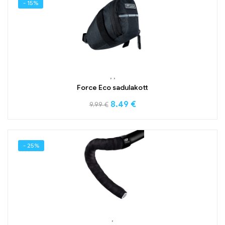
- 15%
,
,
Force Eco sadulakott
8.49
€
9.99
€
- 25%
,