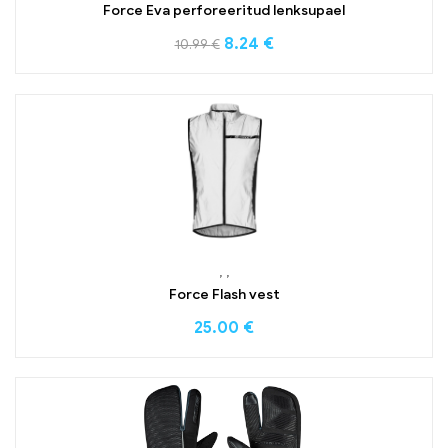
Force Eva perforeeritud lenksupael
8.24
€
10.99
€
,
,
Force Flash vest
25.00
€