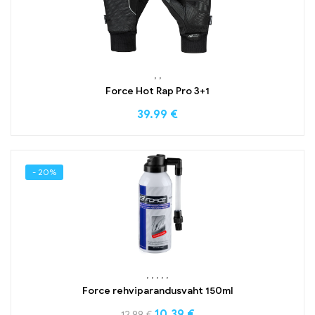
,
,
Force Hot Rap Pro 3+1
39.99
€
- 20%
,
,
,
,
,
Force rehviparandusvaht 150ml
10.39
€
12.99
€