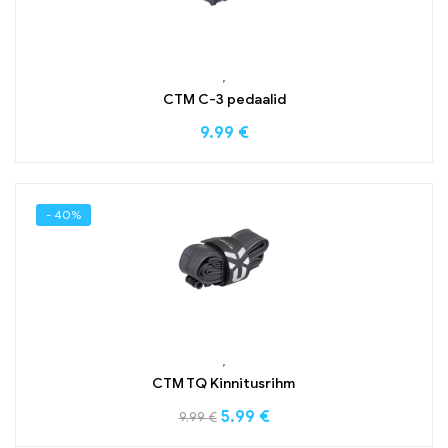
,
CTM C-3 pedaalid
9.99
€
- 40%
,
CTM TQ Kinnitusrihm
5.99
€
9.99
€