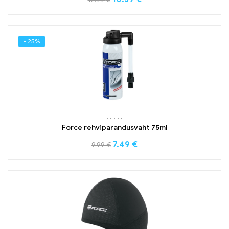
- 25%
,
,
,
,
,
Force rehviparandusvaht 75ml
7.49
€
9.99
€