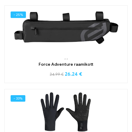
- 25%
,
,
Force Adventure raamikott
26.24
€
34.99
€
- 33%