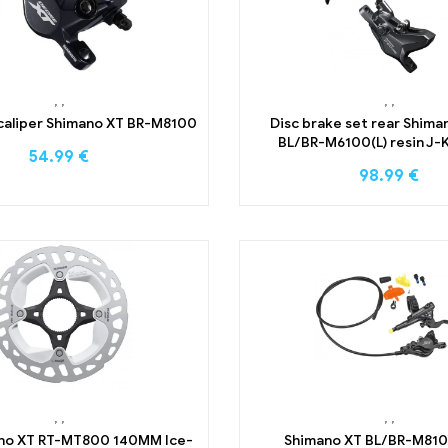
,
,
,
,
 caliper Shimano XT BR-M8100
Disc brake set rear Shim
BL/BR-M6100(L) resin J-K
54.99
€
98.99
€
,
,
,
,
ano XT RT-MT800 140MM Ice-
Shimano XT BL/BR-M810