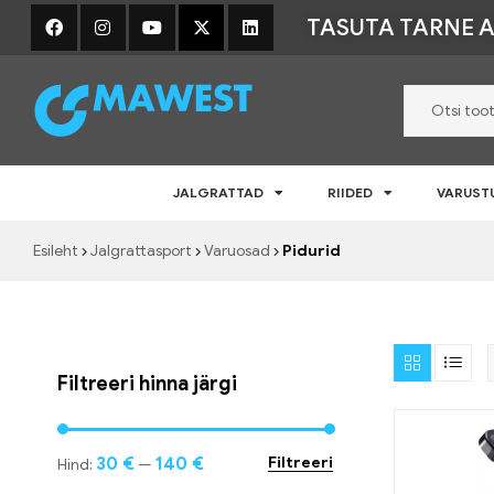
TASUTA TARNE A
Mawest
JALGRATTAD
RIIDED
VARUST
Jalgratta
e-
Esileht
Jalgrattasport
Varuosad
Pidurid
pood
–
Jalgrattad,
lisavarustus
ja
riided
Filtreeri hinna järgi
30 €
140 €
Filtreeri
Hind:
—