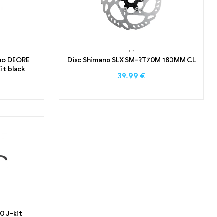
,
,
ano DEORE
Disc Shimano SLX SM-RT70M 180MM CL
it black
39.99
€
0 J-kit