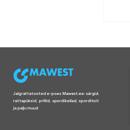
Jalgrattatooted e-poes Mawest.ee: särgid,
rattapüksid, prillid, spordikellad, sporditoit
ja palju muud