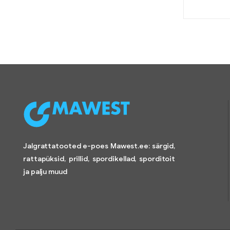
Jalgrattatooted e-poes Mawest.ee: särgid,
rattapüksid, prillid, spordikellad, sporditoit
ja palju muud