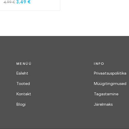
3.49
€
4.99
€
MENÜÜ
INFO
Esileht
Privaatsuspoliitika
Tooted
Müügitingimused
Kontakt
Tagastamine
Blogi
Järelmaks