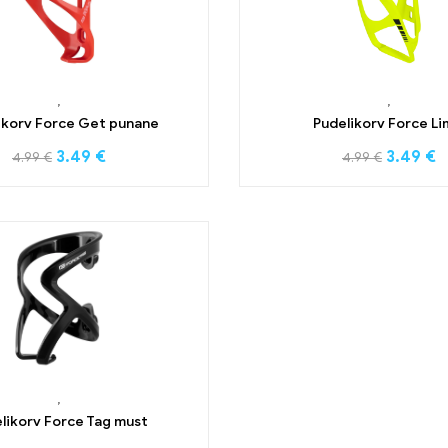
,
,
ikorv Force Get punane
Pudelikorv Force Li
3.49
€
3.49
€
4.99
€
4.99
€
,
likorv Force Tag must