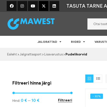
TASUTA TARNE A
Mawest
JALGRATTAD
RIIDED
VARUST
Jalgratta
e-
Esileht
Jalgrattasport
Lisavarustus
Pudelikorvid
pood
–
Jalgrattad,
lisavarustus
ja
riided
Filtreeri hinna järgi
- 30%
0 €
10 €
Filtreeri
Hind:
—