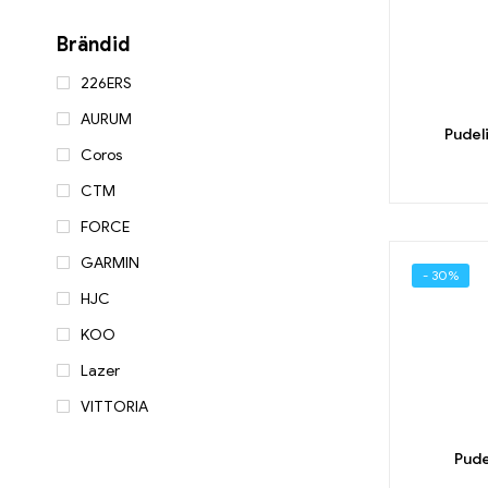
Brändid
226ERS
AURUM
Pudel
Coros
CTM
FORCE
GARMIN
- 30%
HJC
KOO
Lazer
VITTORIA
Pude