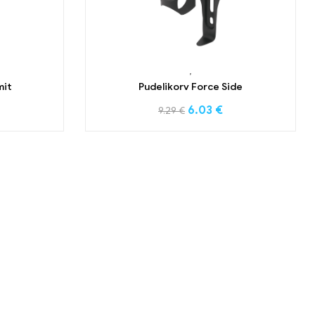
,
mit
Pudelikorv Force Side
6.03
€
9.29
€