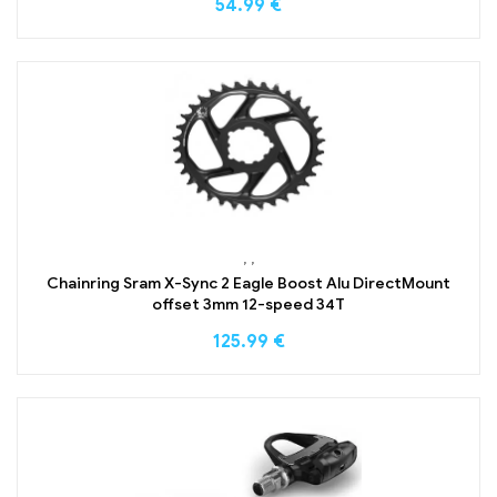
54.99
€
,
,
Chainring Sram X-Sync 2 Eagle Boost Alu DirectMount
offset 3mm 12-speed 34T
125.99
€