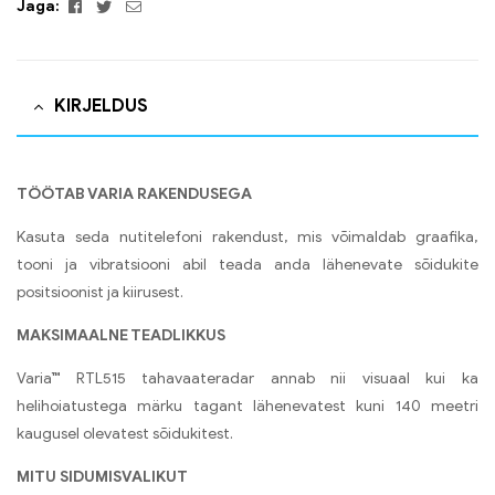
Facebook
Twitter
Email
Jaga:
KIRJELDUS
TÖÖTAB VARIA RAKENDUSEGA
Kasuta seda nutitelefoni rakendust, mis võimaldab graafika,
tooni ja vibratsiooni abil teada anda lähenevate sõidukite
positsioonist ja kiirusest.
MAKSIMAALNE TEADLIKKUS
Varia™ RTL515 tahavaateradar annab nii visuaal kui ka
helihoiatustega märku tagant lähenevatest kuni 140 meetri
kaugusel olevatest sõidukitest.
MITU SIDUMISVALIKUT