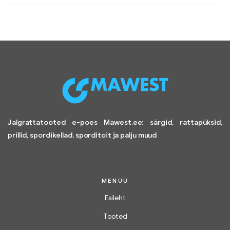
Jalgrattatooted e-poes Mawest.ee: särgid, rattapüksid,
prillid, spordikellad, sporditoit ja palju muud
MENÜÜ
Esileht
Tooted