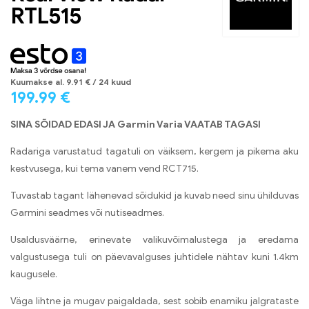
RTL515
Kuumakse al.
9.91
€
/ 24 kuud
199.99
€
SINA SÕIDAD EDASI JA Garmin Varia VAATAB TAGASI
Radariga varustatud tagatuli on väiksem, kergem ja pikema aku
kestvusega, kui tema vanem vend RCT715.
Tuvastab tagant lähenevad sõidukid ja kuvab need sinu ühilduvas
Garmini seadmes või nutiseadmes.
Usaldusväärne, erinevate valikuvõimalustega ja eredama
valgustusega tuli on päevavalguses juhtidele nähtav kuni 1.4km
kaugusele.
Väga lihtne ja mugav paigaldada, sest sobib enamiku jalgrataste