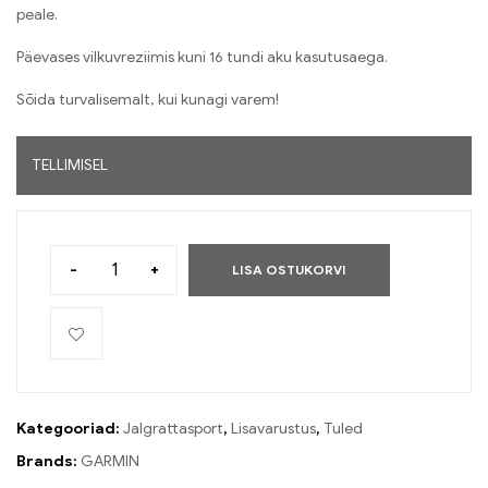
peale.
Päevases vilkuvreziimis kuni 16 tundi aku kasutusaega.
Sõida turvalisemalt, kui kunagi varem!
TELLIMISEL
-
+
LISA OSTUKORVI
Kategooriad:
Jalgrattasport
,
Lisavarustus
,
Tuled
Brands:
GARMIN