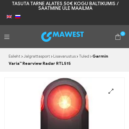
TASUTA TARNE ALATES 50€ KOGU BALTIKUMIS /
SAATMINE ÜLE MAAILMA
0
Mawest
Esileht
Jalgrattasport
Lisavarustus
Tuled
Garmin
Varia™ Rearview Radar RTL515
🔍