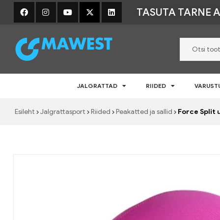
TASUTA TARNE A
Mawest
JALGRATTAD
RIIDED
VARUST
Jalgratta
e-
Esileht
Jalgrattasport
Riided
Peakatted ja sallid
Force Split
pood
–
Jalgrattad,
lisavarustus
ja
riided