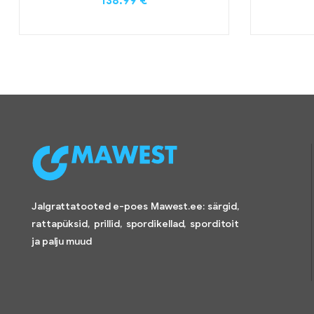
138.99
€
Jalgrattatooted e-poes Mawest.ee: särgid,
rattapüksid, prillid, spordikellad, sporditoit
ja palju muud