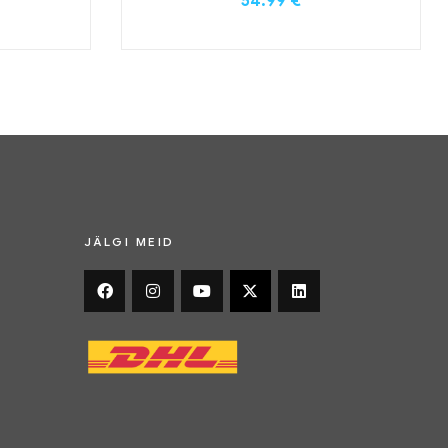
54.99
€
JÄLGI MEID