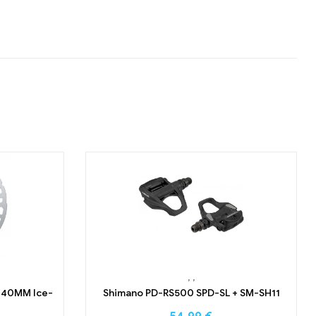
,
,
140MM Ice-
Shimano PD-RS500 SPD-SL + SM-SH11