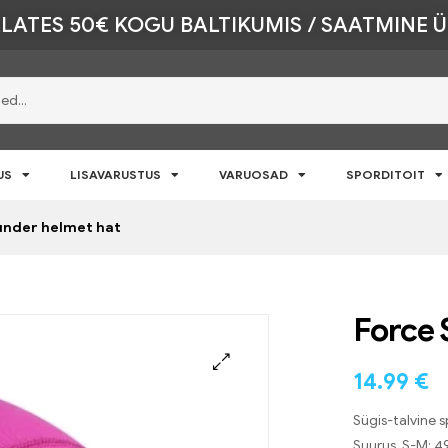
LATES 50€ KOGU BALTIKUMIS / SAATMINE 
US
LISAVARUSTUS
VARUOSAD
SPORDITOIT
 under helmet hat
Force 
14.99
€
🔍
Sügis-talvine 
Suurus S-M: 4