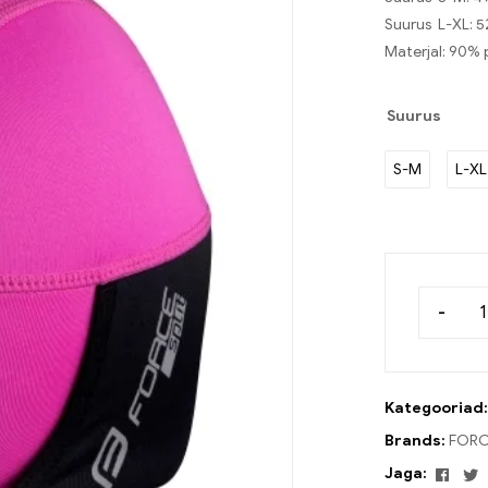
Suurus L-XL: 
Materjal: 90% 
Suurus
S-M
L-XL
-
Kategooriad
Brands:
FORC
Face
T
Jaga: