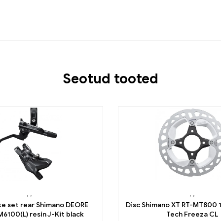
Seotud tooted
,
,
,
,
ke set rear Shimano DEORE
Disc Shimano XT RT-MT800 
6100(L) resin J-Kit black
Tech Freeza CL