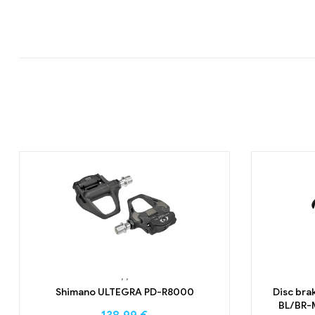
,
,
Shimano ULTEGRA PD-R8000
Disc bra
BL/BR-M