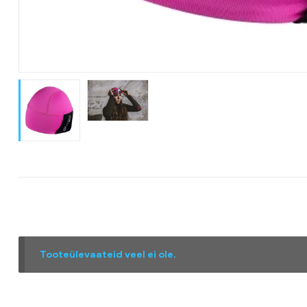
Tooteülevaateid veel ei ole.