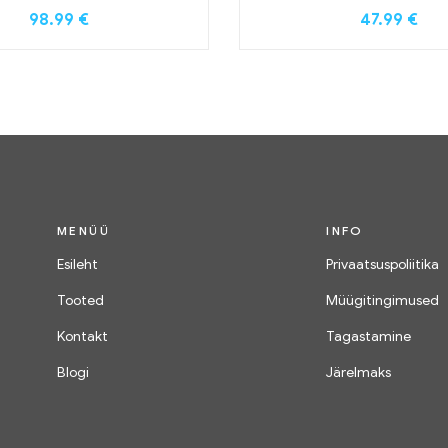
98.99
€
47.99
€
MENÜÜ
INFO
Esileht
Privaatsuspoliitika
Tooted
Müügitingimused
Kontakt
Tagastamine
Blogi
Järelmaks