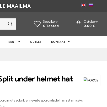
ÜLE MAAILMA
Soovikorv
Ostukorv
0
Tooted
0.00
€
RENT
OUTLET
KONTAKT
Split under helmet hat
spordimüts sobilik erinevate spordialade harrastamiseks
9 cm