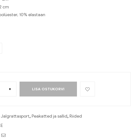
52 cm
polüester, 10% elastaan
+
LISA OSTUKORVI
:
Jalgrattasport
,
Peakatted ja sallid
,
Riided
E
book
witter
Email