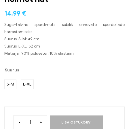
14.99
€
Sügis-talvine spordimüts sobilik erinevate spordialade
harrastamiseks
Suurus S-M: 49 cm
Suurus L-XL: 52 cm
Materjal: 90% polüester, 10% elastaan
Suurus
S-M
L-XL
-
+
LISA OSTUKORVI