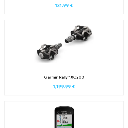
131.99
€
,
,
Garmin Rally™ XC200
1,199.99
€