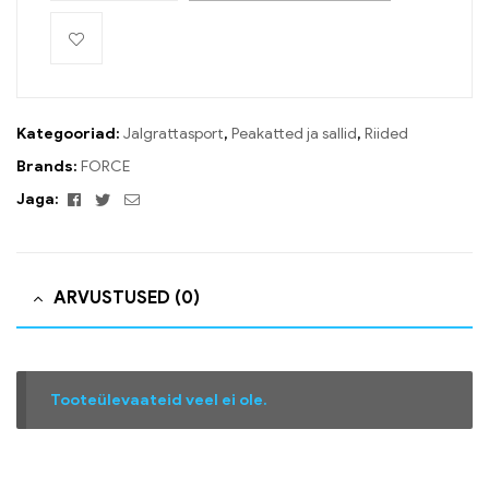
Kategooriad:
Jalgrattasport
,
Peakatted ja sallid
,
Riided
Brands:
FORCE
Facebook
Twitter
Email
Jaga:
ARVUSTUSED (0)
Tooteülevaateid veel ei ole.