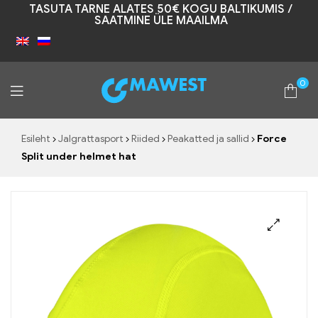
TASUTA TARNE ALATES 50€ KOGU BALTIKUMIS /
SAATMINE ÜLE MAAILMA
0
Mawest
Esileht
Jalgrattasport
Riided
Peakatted ja sallid
Force
Split under helmet hat
🔍