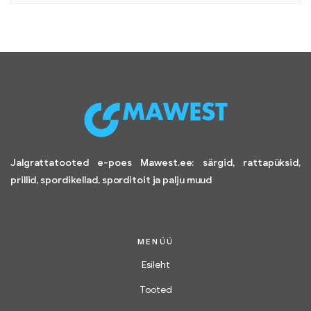
Jalgrattatooted e-poes Mawest.ee: särgid, rattapüksid,
prillid, spordikellad, sporditoit ja palju muud
MENÜÜ
Esileht
Tooted