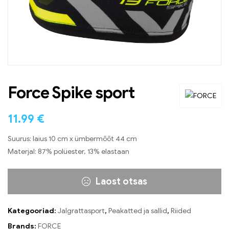
Force Spike sport
11.99
€
Suurus: laius 10 cm x ümbermõõt 44 cm
Materjal: 87% polüester, 13% elastaan
Laost otsas
Kategooriad:
Jalgrattasport
,
Peakatted ja sallid
,
Riided
Brands:
FORCE