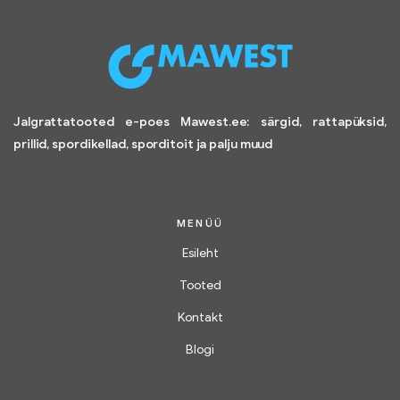
Jalgrattatooted e-poes Mawest.ee: särgid, rattapüksid,
prillid, spordikellad, sporditoit ja palju muud
MENÜÜ
Esileht
Tooted
Kontakt
Blogi