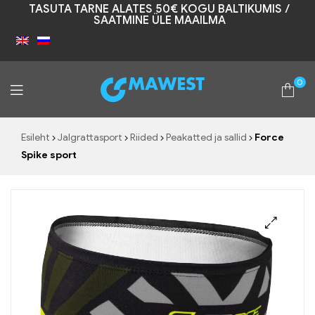
TASUTA TARNE ALATES 50€ KOGU BALTIKUMIS /
SAATMINE ÜLE MAAILMA
0
Mawest
Esileht
Jalgrattasport
Riided
Peakatted ja sallid
Force
Spike sport
🔍