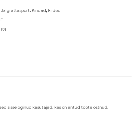
:
Jalgrattasport
,
Kindad
,
Riided
E
book
witter
Email
need sisseloginud kasutajad, kes on antud toote ostnud.