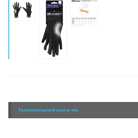
Tooteülevaateid veel ei ole.