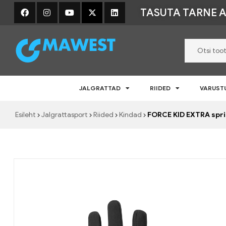
TASUTA TARNE A
Mawest
JALGRATTAD
RIIDED
VARUST
Jalgratta
e-
Esileht
Jalgrattasport
Riided
Kindad
FORCE KID EXTRA spr
pood
–
Jalgrattad,
lisavarustus
ja
riided