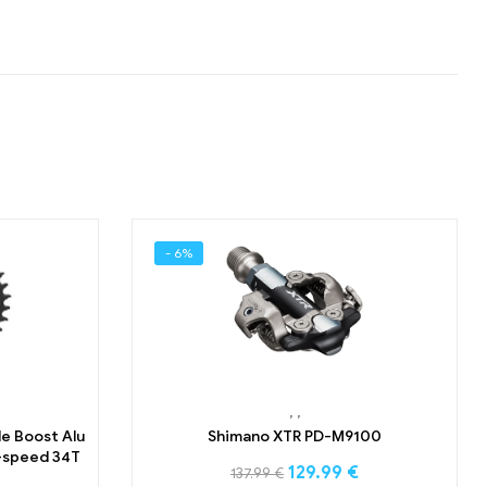
- 6%
,
,
le Boost Alu
Shimano XTR PD-M9100
-speed 34T
129.99
€
137.99
€