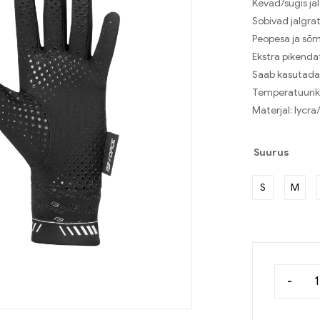
Kevad/sügis ja
Sobivad jalgra
Peopesa ja sõr
Ekstra pikenda
Saab kasutada
Temperatuurikl
Materjal: lycra
Suurus
S
M
-