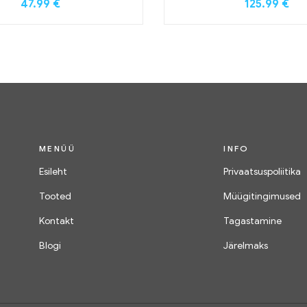
47.99
€
125.99
€
MENÜÜ
INFO
Esileht
Privaatsuspoliitika
Tooted
Müügitingimused
Kontakt
Tagastamine
Blogi
Järelmaks