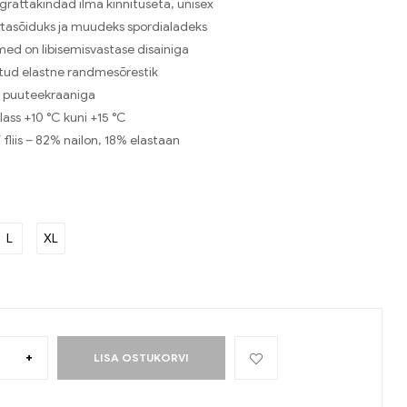
lgrattakindad ilma kinnituseta, unisex
ttasõiduks ja muudeks spordialadeks
med on libisemisvastase disainiga
tud elastne randmesõrestik
 puuteekraaniga
ass +10 °C kuni +15 °C
/ fliis – 82% nailon, 18% elastaan
L
XL
+
LISA OSTUKORVI