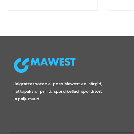
Jalgrattatooted e-poes Mawest.ee: särgid,
rattapüksid, prillid, spordikellad, sporditoit
ja palju muud