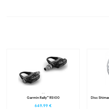
,
,
Garmin Rally™ RS100
Disc Shim
649.99
€