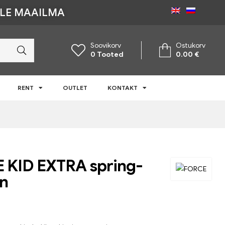
ÜLE MAAILMA
Soovikorv
Ostukorv
0
Tooted
0.00
€
RENT
OUTLET
KONTAKT
 KID EXTRA spring-
n