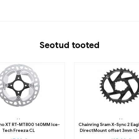
Seotud tooted
,
,
,
,
ano XT RT-MT800 140MM Ice-
Chainring Sram X-Sync 2 Eag
Tech Freeza CL
DirectMount offset 3mm 12