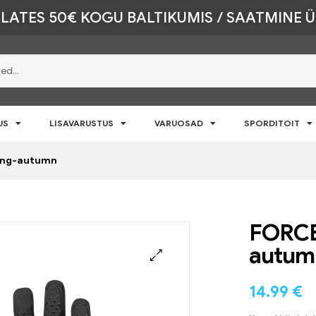
LATES 50€ KOGU BALTIKUMIS / SAATMINE 
US
LISAVARUSTUS
VARUOSAD
SPORDITOIT
ing-autumn
FORCE
autum
🔍
14.99
€