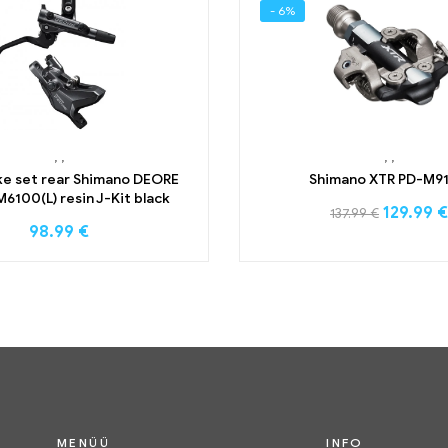
- 6%
,
,
,
,
ke set rear Shimano DEORE
Shimano XTR PD-M9
6100(L) resin J-Kit black
129.99
€
137.99
€
98.99
€
MENÜÜ
INFO