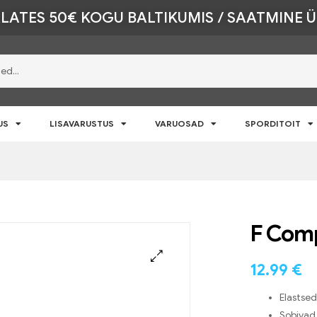
LATES 50€ KOGU BALTIKUMIS / SAATMINE 
US
LISAVARUSTUS
VARUOSAD
SPORDITOIT
F Com
12.99
€
🔍
Elastse
Sobivad 