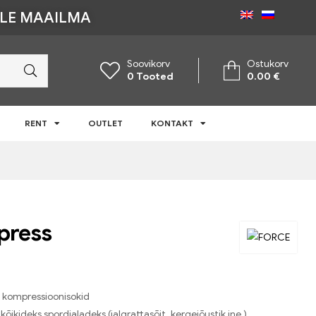
ÜLE MAAILMA
Soovikorv
Ostukorv
0
Tooted
0.00
€
RENT
OUTLET
KONTAKT
press
d kompressioonisokid
kõikideks spordialadeks (jalgrattasõit, kergejõustik jne.)