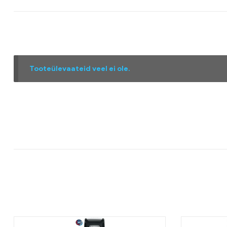
Tooteülevaateid veel ei ole.