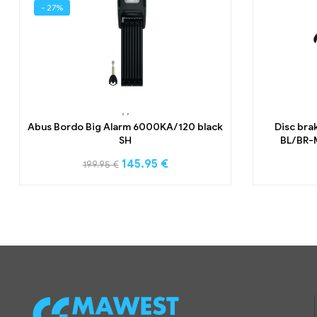
- 27%
,
,
Abus Bordo Big Alarm 6000KA/120 black
Disc bra
SH
BL/BR-M
145.95
€
199.95
€