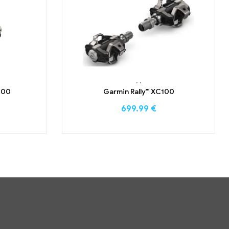
,
,
100
Garmin Rally™ XC100
699.99
€