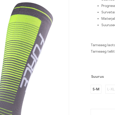
Progress
Surveta
Materjal
Suurused
Tarneaeg laoto
Tarneaeg telli
Suurus
S-M
L-XL