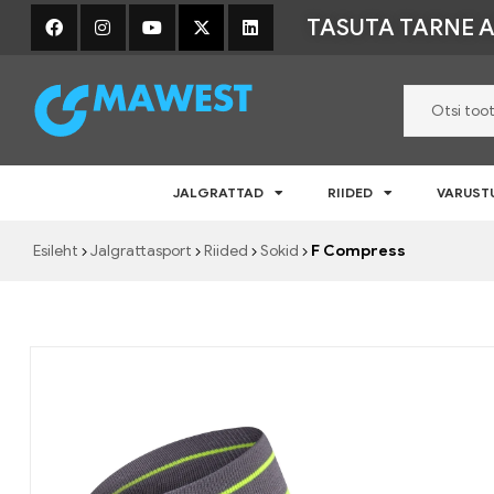
TASUTA TARNE A
Mawest
JALGRATTAD
RIIDED
VARUST
Jalgratta
e-
Esileht
Jalgrattasport
Riided
Sokid
F Compress
pood
–
Jalgrattad,
lisavarustus
ja
riided