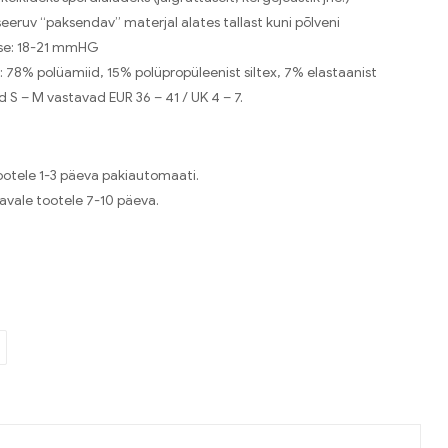
eeruv “paksendav” materjal alates tallast kuni põlveni
se: 18-21 mmHG
: 78% polüamiid, 15% polüpropüleenist siltex, 7% elastaanist
 S – M vastavad EUR 36 – 41 / UK 4 – 7.
otele 1-3 päeva pakiautomaati.
tavale tootele 7-10 päeva.