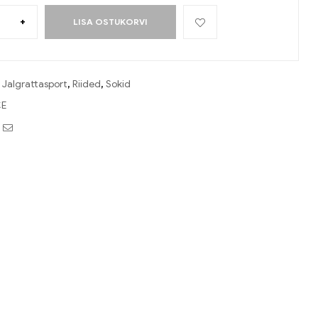
+
LISA OSTUKORVI
:
Jalgrattasport
,
Riided
,
Sokid
E
book
witter
Email