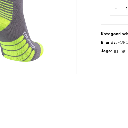
-
Kategooriad
Brands:
FORC
Face
T
Jaga: