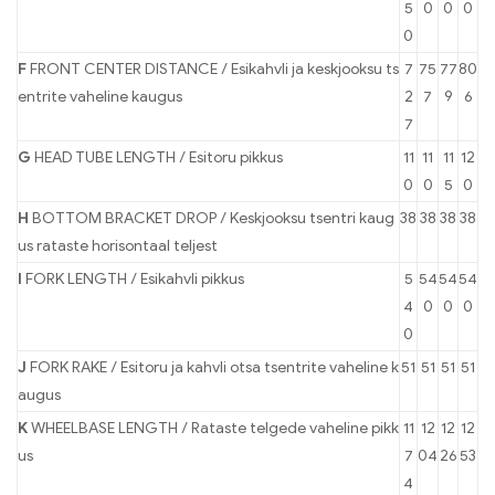
5
0
0
0
0
F
FRONT CENTER DISTANCE / Esikahvli ja keskjooksu ts
7
75
77
80
entrite vaheline kaugus
2
7
9
6
7
G
HEAD TUBE LENGTH / Esitoru pikkus
11
11
11
12
0
0
5
0
H
BOTTOM BRACKET DROP / Keskjooksu tsentri kaug
38
38
38
38
us rataste horisontaal teljest
I
FORK LENGTH / Esikahvli pikkus
5
54
54
54
4
0
0
0
0
J
FORK RAKE / Esitoru ja kahvli otsa tsentrite vaheline k
51
51
51
51
augus
K
WHEELBASE LENGTH / Rataste telgede vaheline pikk
11
12
12
12
us
7
04
26
53
4