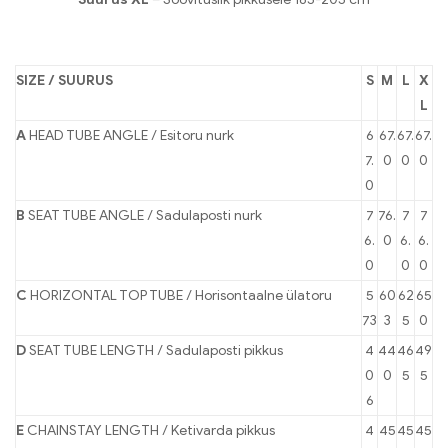
SIZE / SUURUS
S
M
L
X
L
A
HEAD TUBE ANGLE / Esitoru nurk
6
67.
67.
67.
7.
0
0
0
0
B
SEAT TUBE ANGLE / Sadulaposti nurk
7
76.
7
7
6.
0
6.
6.
0
0
0
C
HORIZONTAL TOP TUBE / Horisontaalne ülatoru
5
60
62
65
73
3
5
0
D
SEAT TUBE LENGTH / Sadulaposti pikkus
4
44
46
49
0
0
5
5
6
E
CHAINSTAY LENGTH / Ketivarda pikkus
4
45
45
45