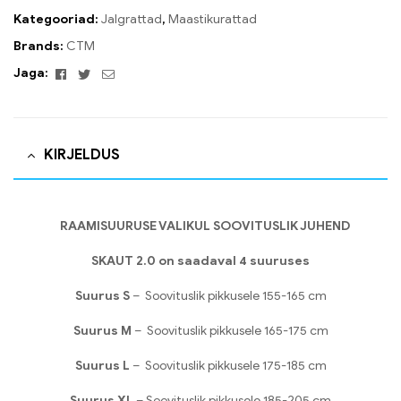
Kategooriad:
Jalgrattad
,
Maastikurattad
Brands:
CTM
Facebook
Twitter
Email
Jaga:
KIRJELDUS
RAAMISUURUSE VALIKUL SOOVITUSLIK JUHEND
SKAUT 2.0 on saadaval 4 suuruses
Suurus S
– Soovituslik pikkusele 155-165 cm
Suurus M
– Soovituslik pikkusele 165-175 cm
Suurus L
– Soovituslik pikkusele 175-185 cm
Suurus XL
– Soovituslik pikkusele 185-205 cm