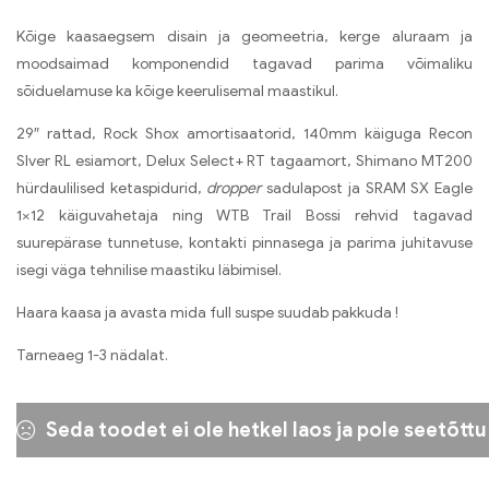
Kõige kaasaegsem disain ja geomeetria, kerge aluraam ja
moodsaimad komponendid tagavad parima võimaliku
sõiduelamuse ka kõige keerulisemal maastikul.
29″ rattad, Rock Shox amortisaatorid, 140mm käiguga Recon
Slver RL esiamort, Delux Select+ RT tagaamort, Shimano MT200
hürdaulilised ketaspidurid,
dropper
sadulapost ja SRAM SX Eagle
1×12 käiguvahetaja ning WTB Trail Bossi rehvid tagavad
suurepärase tunnetuse, kontakti pinnasega ja parima juhitavuse
isegi väga tehnilise maastiku läbimisel.
Haara kaasa ja avasta mida full suspe suudab pakkuda !
Tarneaeg 1-3 nädalat.
Seda toodet ei ole hetkel laos ja pole seetõttu