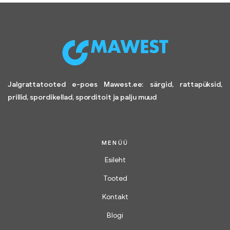
Jalgrattatooted e-poes Mawest.ee: särgid, rattapüksid,
prillid, spordikellad, sporditoit ja palju muud
MENÜÜ
Esileht
Tooted
Kontakt
Blogi