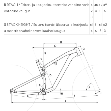
R
REACH / Esitoru ja keskjooksu tsentrite vaheline horis
4
45
47
49
ontaalne kaugus
2
0
0
5
0
S
STACK HEIGHT / Esitoru tsentri ülaserva ja keskjooks
61
61
61
62
u tsentrite vaheline vertikaalne kaugus
4
6
8
3