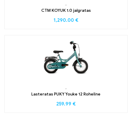
,
CTM KOYUK 1.0 jalgratas
1,290.00
€
,
Lasteratas PUKY Youke 12 Roheline
259.99
€