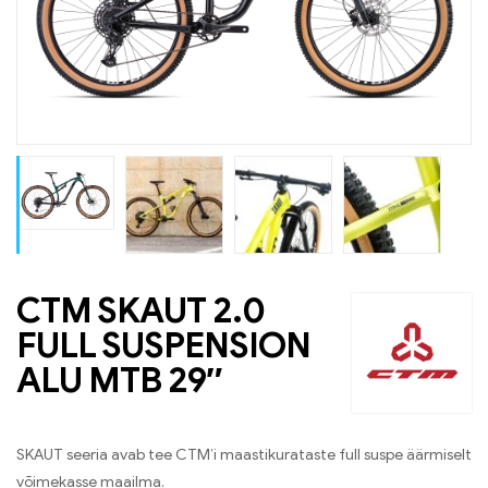
CTM SKAUT 2.0
FULL SUSPENSION
ALU MTB 29″
SKAUT seeria avab tee CTM’i maastikurataste full suspe äärmiselt
võimekasse maailma.