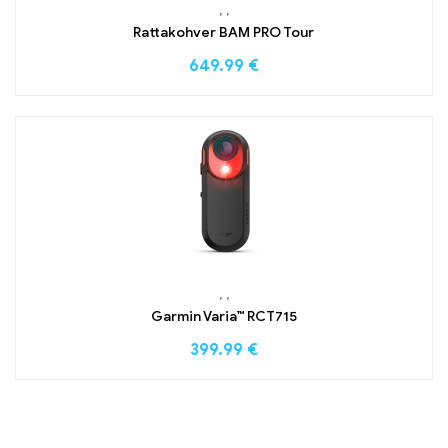
,
,
Rattakohver BAM PRO Tour
649.99
€
,
,
Garmin Varia™ RCT715
399.99
€