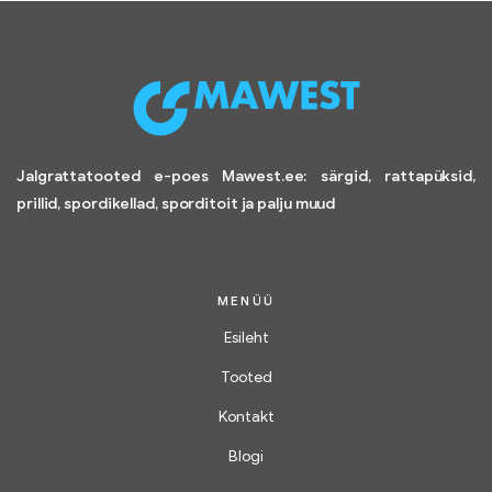
Jalgrattatooted e-poes Mawest.ee: särgid, rattapüksid,
prillid, spordikellad, sporditoit ja palju muud
MENÜÜ
Esileht
Tooted
Kontakt
Blogi