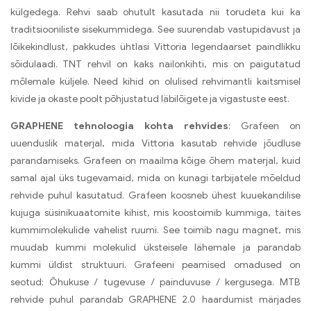
külgedega. Rehvi saab ohutult kasutada nii torudeta kui ka
traditsiooniliste sisekummidega. See suurendab vastupidavust ja
lõikekindlust, pakkudes ühtlasi Vittoria legendaarset paindlikku
sõidulaadi. TNT rehvil on kaks nailonkihti, mis on paigutatud
mõlemale küljele. Need kihid on olulised rehvimantli kaitsmisel
kivide ja okaste poolt põhjustatud läbilõigete ja vigastuste eest.
GRAPHENE tehnoloogia kohta rehvides
: Grafeen on
uuenduslik materjal, mida Vittoria kasutab rehvide jõudluse
parandamiseks. Grafeen on maailma kõige õhem materjal, kuid
samal ajal üks tugevamaid, mida on kunagi tarbijatele mõeldud
rehvide puhul kasutatud. Grafeen koosneb ühest kuuekandilise
kujuga süsinikuaatomite kihist, mis koostoimib kummiga, täites
kummimolekulide vahelist ruumi. See toimib nagu magnet, mis
muudab kummi molekulid üksteisele lähemale ja parandab
kummi üldist struktuuri. Grafeeni peamised omadused on
seotud: Õhukuse / tugevuse / painduvuse / kergusega. MTB
rehvide puhul parandab GRAPHENE 2.0 haardumist märjades