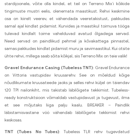
stardijoonele, võite olla kindel, et teil on Terreno Mix’i kõikide
tingimuste mustri eelis, olenemata maastikust. Rehvi keskmine
osa on kiirelt veerev, et vähendada veeretakistust, pakkudes
samal ajal kindlat pidamist. Kurvides ja maastikul toimuva tööga
tulevad kindlalt toime vahelduvad avatud õlgadega servad.
Need servad on paindlikud pehmel ja kõvakattega pinnastel,
samas pakkudes kindlat pidamist muru ja savimaastikul. Kui otsite
ühte rehvi, millega saab sõita kõikjal, siis Terreno Mix on teie valik!
Gravel Endurance Casing (Tubeless TNT)
: Gravel Endurance
on Vittoria vastupidav kruusarehv. See on mõeldud kõige
nõudlikumate kruusateede jaoks ja selles rehvi küljel on täiendav
120 TPI nailonkiht, mis takistab läbilõigete tekkimist. Tubeless-
ready konstruktsioon võimaldab vastupidavust ja tugevust, ilma
et see mõjutaks liiga palju kaalu. BREAKER – Paindlik
läbistamisvastane vöö vähendab läbilõigete tekkimist rehvi
keskosas.
TNT (Tubes No Tubes)
: Tubeless TLR rehv tugevdatud