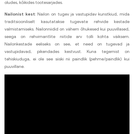
oludes, kõikides tootesarjades.
Nailonist kest
: Nailon on tugev ja vastupidav kunstkiud, mida
traditsiooniliselt kasutatakse tugevate rehvide kestade
valmistamiseks. Nailonniidid on vähem õhukesed kui puuvillased,
seega on rehvimantlite niitide arv tolli kohta väiksem.
Nailonkestade eeliseks on see, et need on tugevad ja
vastupidavad, pikendades kestvust. Kuna tegemist on
tehiskiuduga, ei ole see siiski nii paindlik (pehme/paindlik) kui
puuvillane.