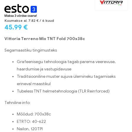
Kuumakse al.
7.82
€
/ 6 kuud
45.99
€
Vittoria Terreno Mix TNT Fold 700x38c
Segamaastiku tingimusteks
Grafeenisegu tehnoloogia tagab parema veerevuse,
haardumise ja vastupidavuse
Traditsiooniline muster sujuva ülemineku tagamiseks
erineval maastikul
Tubeless TNT helmetehnoloogia (TLR Reinforced)
Tehniline info:
Mõõdud: 700x38c
ETRTO: 40-622
Nailon, 120TPI