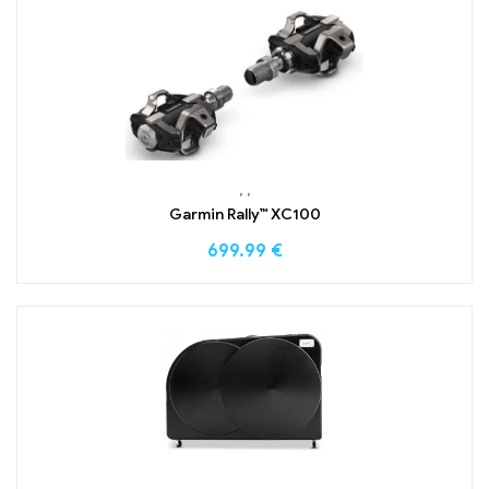
,
,
Garmin Rally™ XC100
699.99
€