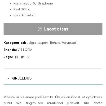
Kummisegu: 1C Graphene
Kaal: 500 g
Värv: Antratsiit
Laost otsas
Kategooriad:
Jalgrattasport
,
Rehvid
,
Varuosad
Brands:
VITTORIA
Facebook
Twitter
Email
Jaga:
KIRJELDUS
Maastik ei ole enam probleemiks. Üks asi on kindel, et cyclokrossi
puhul raja tingimused muutuvad pidevalt. Kui lähete