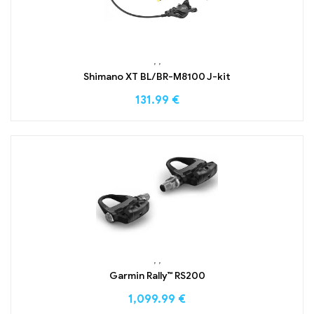
,
,
Shimano XT BL/BR-M8100 J-kit
131.99
€
,
,
Garmin Rally™ RS200
1,099.99
€