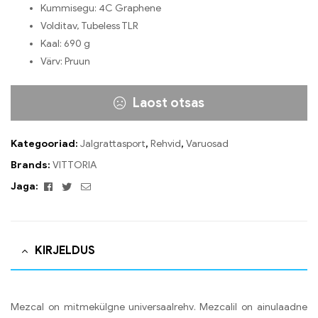
Kummisegu: 4C Graphene
Volditav, Tubeless TLR
Kaal: 690 g
Värv: Pruun
Laost otsas
Kategooriad:
Jalgrattasport
,
Rehvid
,
Varuosad
Brands:
VITTORIA
Facebook
Twitter
Email
Jaga:
KIRJELDUS
Mezcal on mitmekülgne universaalrehv. Mezcalil on ainulaadne