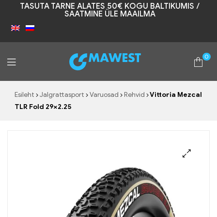
TASUTA TARNE ALATES 50€ KOGU BALTIKUMIS /
SAATMINE ÜLE MAAILMA
0
Mawest
Esileht
Jalgrattasport
Varuosad
Rehvid
Vittoria Mezcal
TLR Fold 29×2.25
🔍