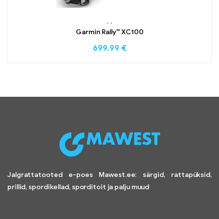
,
,
Garmin Rally™ XC100
699.99
€
Jalgrattatooted e-poes Mawest.ee: särgid, rattapüksid,
prillid, spordikellad, sporditoit ja palju muud