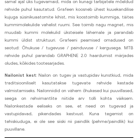
samal ajal üks tugevamaid, mida on kunagi tarbijatele mõeldud
rehvide puhul kasutatud. Grafeen koosneb ühest kuuekandilise
kujuga süsinikuaatomite kihist, mis koostoimib kummiga, täites
kummimolekulide vahelist ruumi. See toimib nagu magnet, mis
muudab kummi molekulid üksteisele lähemale ja parandab
kummi üldist struktuuri. Grafeeni peamised omadused on
seotud: Õhukuse / tugevuse / painduvuse / kergusega. MTB
rehvide puhul parandab GRAPHENE 2.0 haardumist märjades
oludes, kõikides tootesarjades.
Nailonist kest
: Nailon on tugev ja vastupidav kunstkiud, mida
traditsiooniliselt kasutatakse tugevate rehvide kestade
valmistamiseks. Nailonniidid on vähem õhukesed kui puuvillased,
seega on rehvimantlite niitide arv tolli kohta väiksem.
Nailonkestade eeliseks on see, et need on tugevad ja
vastupidavad, pikendades kestvust. Kuna tegemist on
tehiskiuduga, ei ole see siiski nii paindlik (pehme/paindlik) kui
puuvillane.