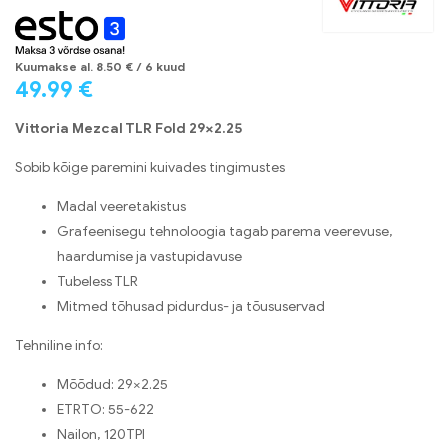
Kuumakse al.
8.50
€
/ 6 kuud
49.99
€
Vittoria Mezcal TLR Fold 29×2.25
Sobib kõige paremini kuivades tingimustes
Madal veeretakistus
Grafeenisegu tehnoloogia tagab parema veerevuse,
haardumise ja vastupidavuse
Tubeless TLR
Mitmed tõhusad pidurdus- ja tõususervad
Tehniline info:
Mõõdud: 29×2.25
ETRTO: 55-622
Nailon, 120TPI