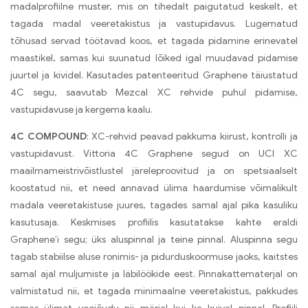
madalprofiilne muster, mis on tihedalt paigutatud keskelt, et
tagada madal veeretakistus ja vastupidavus. Lugematud
tõhusad servad töötavad koos, et tagada pidamine erinevatel
maastikel, samas kui suunatud lõiked igal muudavad pidamise
juurtel ja kividel. Kasutades patenteeritud Graphene täiustatud
4C segu, saavutab Mezcal XC rehvide puhul pidamise,
vastupidavuse ja kergema kaalu.
4C COMPOUND
: XC-rehvid peavad pakkuma kiirust, kontrolli ja
vastupidavust. Vittoria 4C Graphene segud on UCI XC
maailmameistrivõistlustel järeleproovitud ja on spetsiaalselt
koostatud nii, et need annavad ülima haardumise võimalikult
madala veeretakistuse juures, tagades samal ajal pika kasuliku
kasutusaja. Keskmises profiilis kasutatakse kahte eraldi
Graphene’i segu; üks aluspinnal ja teine pinnal. Aluspinna segu
tagab stabiilse aluse ronimis- ja pidurduskoormuse jaoks, kaitstes
samal ajal muljumiste ja läbilöökide eest. Pinnakattematerjal on
valmistatud nii, et tagada minimaalne veeretakistus, pakkudes