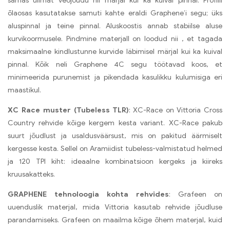
samas ülimat veojõudu nii märjal kui ka kuival pinnal. Profiili
õlaosas kasutatakse samuti kahte eraldi Graphene’i segu; üks
aluspinnal ja teine pinnal. Aluskoostis annab stabiilse aluse
kurvikoormusele. Pindmine materjall on loodud nii , et tagada
maksimaalne kindlustunne kurvide läbimisel märjal kui ka kuival
pinnal. Kõik neli Graphene 4C segu töötavad koos, et
minimeerida purunemist ja pikendada kasulikku kulumisiga eri
maastikul.
XC Race muster (Tubeless TLR)
: XC-Race on Vittoria Cross
Country rehvide kõige kergem kesta variant. XC-Race pakub
suurt jõudlust ja usaldusväärsust, mis on pakitud äärmiselt
kergesse kesta. Sellel on Aramiidist tubeless-valmistatud helmed
ja 120 TPI kiht: ideaalne kombinatsioon kergeks ja kiireks
kruusakatteks.
GRAPHENE tehnoloogia kohta rehvides
: Grafeen on
uuenduslik materjal, mida Vittoria kasutab rehvide jõudluse
parandamiseks. Grafeen on maailma kõige õhem materjal, kuid