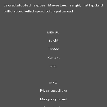
Jalgrattatooted e-poes Mawest.ee: särgid, rattapüksid,
prillid, spordikellad, sporditoit ja palju muud
MENÜÜ
Esileht
Tooted
Kontakt
Blogi
INFO
Privaatsuspoliitika
Müügitingimused