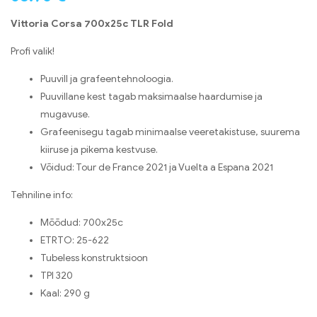
Vittoria Corsa 700x25c TLR Fold
Profi valik!
Puuvill ja grafeentehnoloogia.
Puuvillane kest tagab maksimaalse haardumise ja
mugavuse.
Grafeenisegu tagab minimaalse veeretakistuse, suurema
kiiruse ja pikema kestvuse.
Võidud: Tour de France 2021 ja Vuelta a Espana 2021
Tehniline info:
Mõõdud: 700x25c
ETRTO: 25-622
Tubeless konstruktsioon
TPI 320
Kaal: 290 g