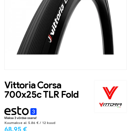
Vittoria Corsa
700x25c TLR Fold
Kuumakse al.
5.86
€
/ 12 kuud
68.95
€