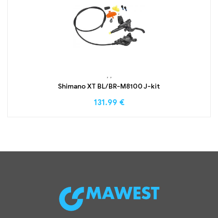
,
,
Shimano XT BL/BR-M8100 J-kit
131.99
€