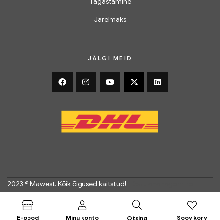
Tagastamine
Järelmaks
JÄLGI MEID
2023 © Mawest. Kõik õigused kaitstud!
|
Kodulehe tegemine
E-pood
Minu konto
Soovikorv
Otsing