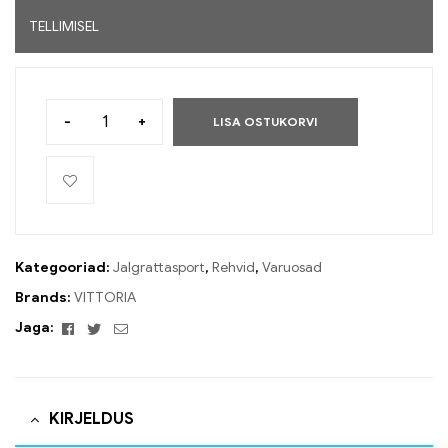
TELLIMISEL
-
+
LISA OSTUKORVI
Kategooriad:
Jalgrattasport
,
Rehvid
,
Varuosad
Brands:
VITTORIA
Facebook
Twitter
Email
Jaga:
KIRJELDUS