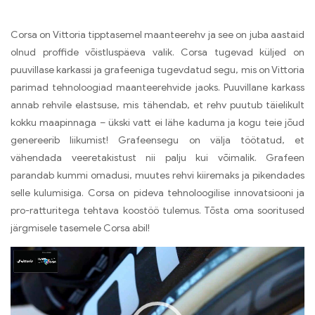
Corsa on Vittoria tipptasemel maanteerehv ja see on juba aastaid
olnud proffide võistluspäeva valik. Corsa tugevad küljed on
puuvillase karkassi ja grafeeniga tugevdatud segu, mis on Vittoria
parimad tehnoloogiad maanteerehvide jaoks. Puuvillane karkass
annab rehvile elastsuse, mis tähendab, et rehv puutub täielikult
kokku maapinnaga – ükski vatt ei lähe kaduma ja kogu teie jõud
genereerib liikumist! Grafeensegu on välja töötatud, et
vähendada veeretakistust nii palju kui võimalik. Grafeen
parandab kummi omadusi, muutes rehvi kiiremaks ja pikendades
selle kulumisiga. Corsa on pideva tehnoloogilise innovatsiooni ja
pro-ratturitega tehtava koostöö tulemus. Tõsta oma sooritused
järgmisele tasemele Corsa abil!
Videoesitaja