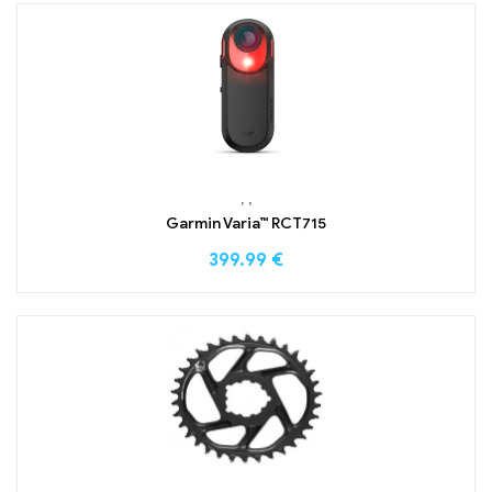
,
,
Garmin Varia™ RCT715
399.99
€