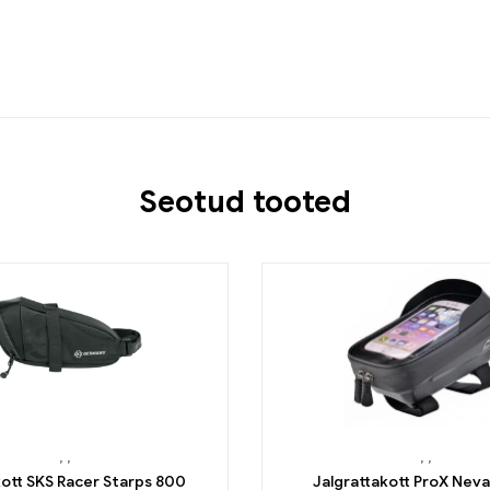
Seotud tooted
,
,
,
,
ott SKS Racer Starps 800
Jalgrattakott ProX Nev