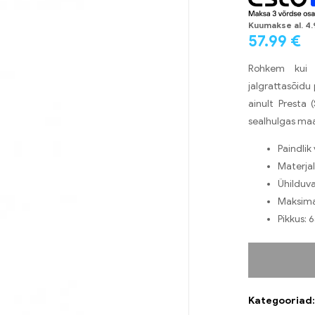
Kuumakse al.
4
57.99
€
Rohkem kui 
jalgrattasõidu
ainult Presta 
sealhulgas maan
Paindlik 
Materjal
Ühilduva
Maksimaa
Pikkus:
Kategooriad