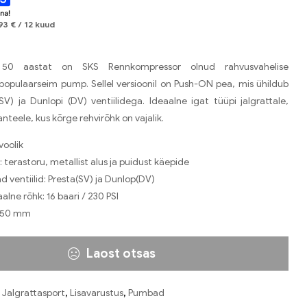
.93
€
/ 12 kuud
50 aastat on SKS Rennkompressor olnud rahvusvahelise
 populaarseim pump. Sellel versioonil on Push-ON pea, mis ühildub
(SV) ja Dunlopi (DV) ventiilidega. Ideaalne igat tüüpi jalgrattale,
teele, kus kõrge rehvirõhk on vajalik.
voolik
: terastoru, metallist alus ja puidust käepide
d ventiilid: Presta(SV) ja Dunlop(DV)
lne rõhk: 16 baari / 230 PSI
 650 mm
Laost otsas
:
Jalgrattasport
,
Lisavarustus
,
Pumbad