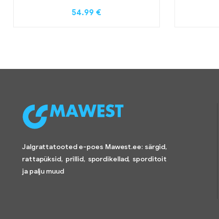
54.99
€
Jalgrattatooted e-poes Mawest.ee: särgid,
rattapüksid, prillid, spordikellad, sporditoit
ja palju muud