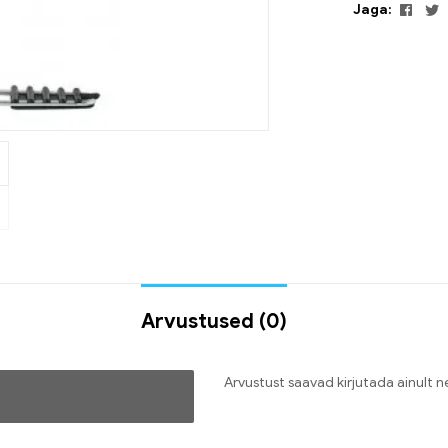
Face
T
Jaga:
Arvustused (0)
Arvustust saavad kirjutada ainult 