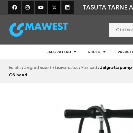
TASUTA TARNE A
Mawest
JALGRATTAD
RIIDED
VARUST
Jalgratta
e-
Esileht
Jalgrattasport
Lisavarustus
Pumbad
Jalgrattapump 
pood
–
ON head
Jalgrattad,
lisavarustus
ja
riided