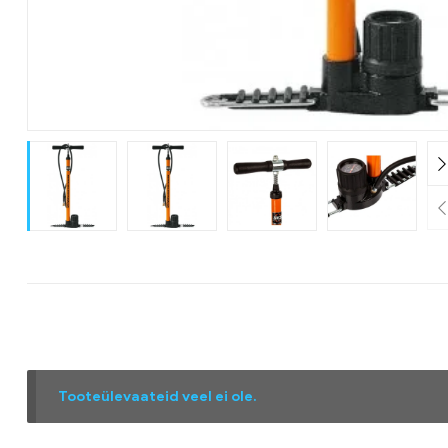
Tooteülevaateid veel ei ole.