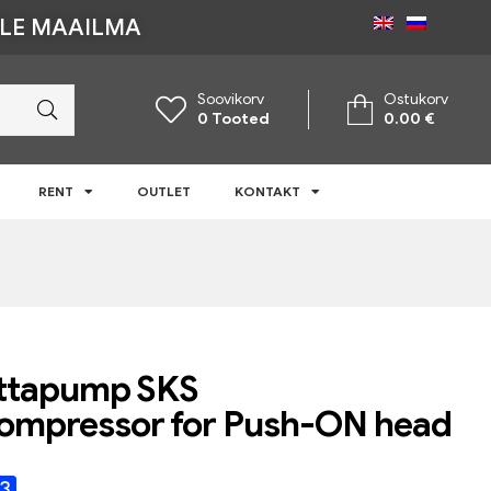
ÜLE MAAILMA
Soovikorv
Ostukorv
0
Tooted
0.00
€
RENT
OUTLET
KONTAKT
attapump SKS
ompressor for Push-ON head