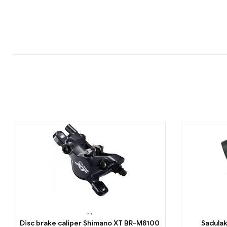
,
,
Disc brake caliper Shimano XT BR-M8100
Sadulak