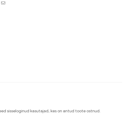
book
witter
Email
need sisseloginud kasutajad, kes on antud toote ostnud.