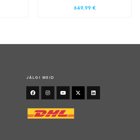
649.99
€
JÄLGI MEID