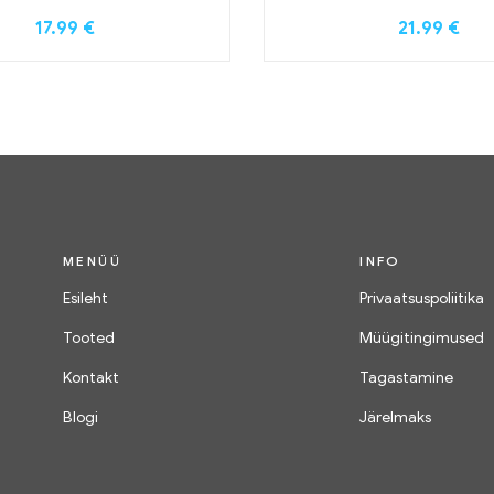
17.99
€
21.99
€
MENÜÜ
INFO
Esileht
Privaatsuspoliitika
Tooted
Müügitingimused
Kontakt
Tagastamine
Blogi
Järelmaks