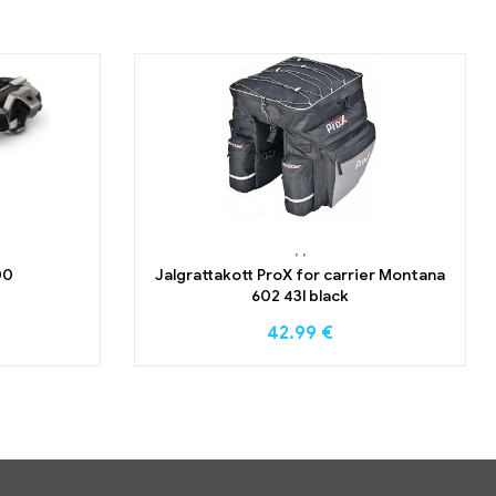
,
,
00
Jalgrattakott ProX for carrier Montana
602 43l black
42.99
€