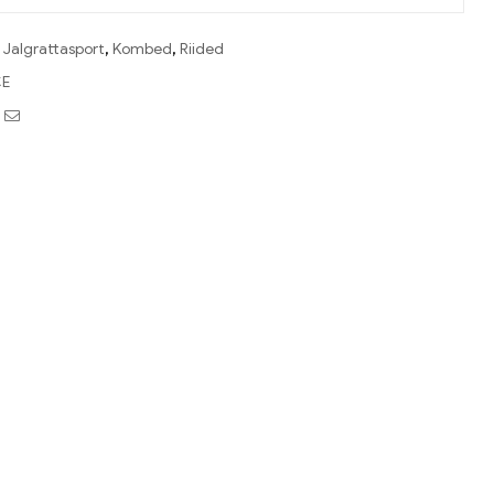
:
Jalgrattasport
,
Kombed
,
Riided
E
book
witter
Email