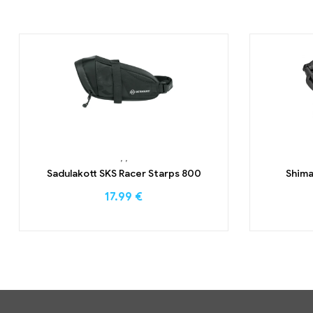
,
,
Sadulakott SKS Racer Starps 800
Shim
17.99
€