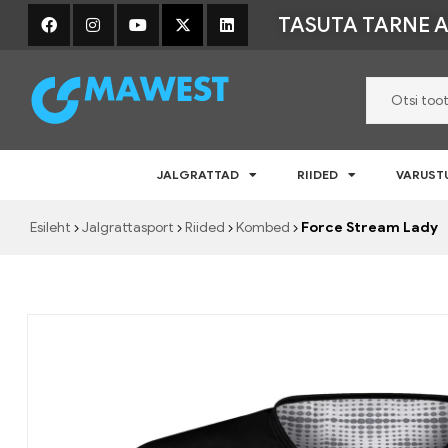
TASUTA TARNE A
Mawest
JALGRATTAD
RIIDED
VARUST
Jalgratta
e-
Esileht
Jalgrattasport
Riided
Kombed
Force Stream Lady
pood
–
Jalgrattad,
lisavarustus
ja
riided