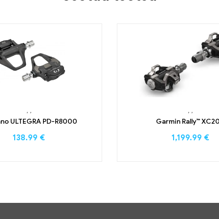
,
,
,
,
ano ULTEGRA PD-R8000
Garmin Rally™ XC2
138.99
€
1,199.99
€