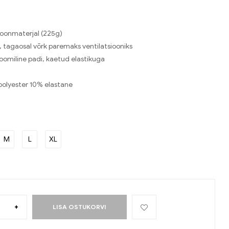
oonmaterjal (225g)
, tagaosal võrk paremaks ventilatsiooniks
omiline padi, kaetud elastikuga
polyester 10% elastane
M
L
XL
+
LISA OSTUKORVI