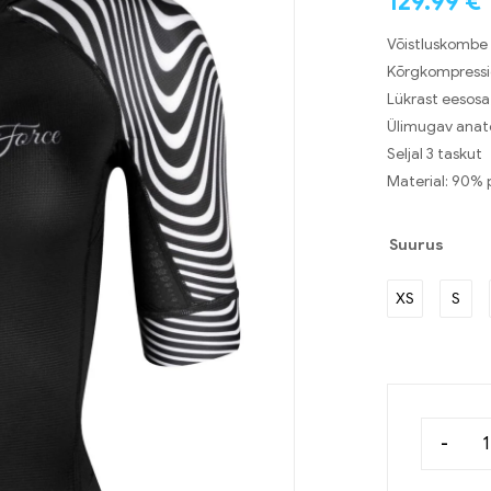
129.99
€
Võistluskombe
Kõrgkompressi
Lükrast eesosa
Ülimugav anato
Seljal 3 taskut
Material: 90% 
Suurus
XS
S
-