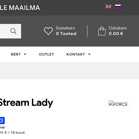
ÜLE MAAILMA
Soovikorv
Ostukorv
0
Tooted
0.00
€
RENT
OUTLET
KONTAKT
Stream Lady
93
€
/ 18 kuud