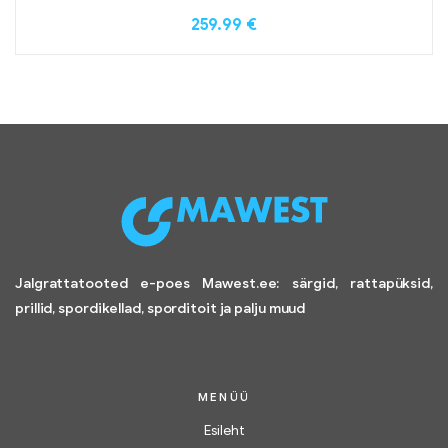
259.99
€
Jalgrattatooted e-poes Mawest.ee: särgid, rattapüksid,
prillid, spordikellad, sporditoit ja palju muud
MENÜÜ
Esileht