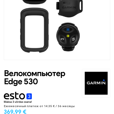
Велокомпьютер
Edge 530
Eжемесячный платеж от
14.35
€
/ 36 месяцы
369.99
€