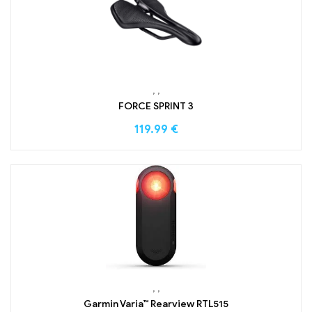
,
,
FORCE SPRINT 3
119.99
€
,
,
Garmin Varia™ Rearview RTL515