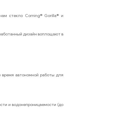
ам стекло Corning® Gorilla® и
зработанный дизайн воплощают в
е время автономной работы для
ости и водонепроницаемости (до