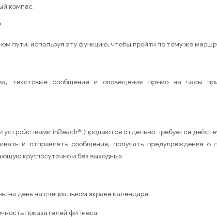
ый компас.
®
ном пути, используя эту функцию, чтобы пройти по тому же маршр
ма, текстовые сообщения и оповещения прямо на часы п
ми устройствами inReach® (продаются отдельно требуется дейст
ривать и отправлять сообщения, получать предупреждения о п
ющую круглосуточно и без выходных.
ны на день на специальном экране календаря.
очность показателей фитнеса