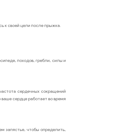
ь к своей цели после прыжка.
ипеде, походов, гребли, силы и
 частота сердечных сокращений
 ваше сердце работает во время
ем запястье, чтобы определить,