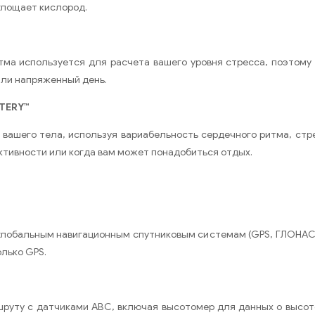
глощает кислород.
ма используется для расчета вашего уровня стресса, поэтому 
или напряженный день.
TERY™
вашего тела, используя вариабельность сердечного ритма, стре
активности или когда вам может понадобиться отдых.
глобальным навигационным спутниковым системам (GPS, ГЛОНАСС
лько GPS.
руту с датчиками ABC, включая высотомер для данных о высот