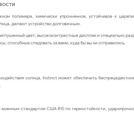
ИВОСТИ
кном полимера, химически упрочненное, устойчивое к царапин
лнца, делают устройство долговечным.
риглушенный цвет, высококонтрастные дисплеи и специально ра
ы, способные следовать за вами, куда бы вы ни отправились.
воздействия солнца, Instinct может обеспечить беспрецедентно
.
и с военным стандартом США 810 по термостойкости, ударопрочн