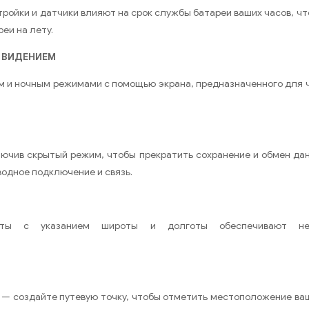
тройки и датчики влияют на срок службы батареи ваших часов, чт
еи на лету.
 ВИДЕНИЕМ
 и ночным режимами с помощью экрана, предназначенного для ч
лючив скрытый режим, чтобы прекратить сохранение и обмен д
водное подключение и связь.
аты с указанием широты и долготы обеспечивают неп
у — создайте путевую точку, чтобы отметить местоположение ва