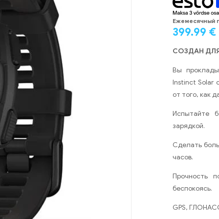
Eжемесячный 
399.99
€
СОЗДАН ДЛЯ
Вы проклады
Instinct Sola
от того, как 
Испытайте б
зарядкой.
Сделать боль
часов.
Прочность п
беспокоясь.
GPS, ГЛОНАСС 