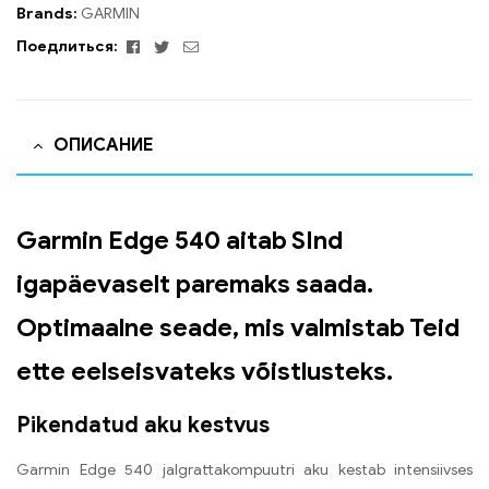
Brands:
GARMIN
Facebook
Twitter
Email
Поедлиться:
ОПИСАНИЕ
Garmin Edge 540 aitab SInd
igapäevaselt paremaks saada.
Optimaalne seade, mis valmistab Teid
ette eelseisvateks võistlusteks.
Pikendatud aku kestvus
Garmin Edge 540 jalgrattakompuutri aku kestab intensiivses