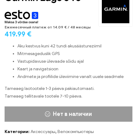
Eжемесячный платеж от
14.09
€
/ 48 месяцы
419.99
€
Aku kestvus kuni 42 tundi akusäästureziimil
Mitmesageduslik GPS
Vastupidavuse ülevaade sõidu ajal
Kaart ja navigatsioon
Andmete ja profiilide üleviimine vanalt uuele seadmele
Tarneaeg laotootele 1-3 päeva pakiautomaati.
Tarneaeg tellitavale tootele 7-10 päeva.
Нет в наличии
Категории:
Аксессуары
,
Велокомпьютеры