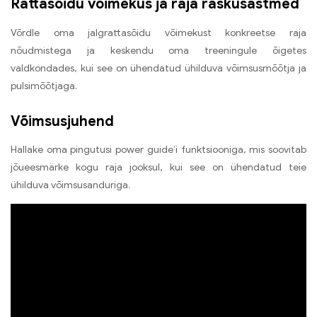
Rattasõidu võimekus ja raja raskusastmed
Võrdle oma jalgrattasõidu võimekust konkreetse raja
nõudmistega ja keskendu oma treeningule õigetes
valdkondades, kui see on ühendatud ühilduva võimsusmõõtja ja
pulsimõõtjaga.
Võimsusjuhend
Hallake oma pingutusi power guide’i funktsiooniga, mis soovitab
jõueesmärke kogu raja jooksul, kui see on ühendatud teie
ühilduva võimsusanduriga.