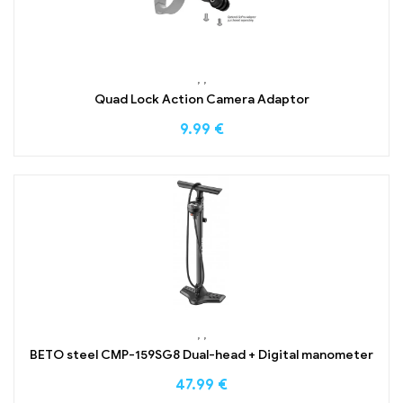
,
,
Quad Lock Action Camera Adaptor
9.99
€
,
,
BETO steel CMP-159SG8 Dual-head + Digital manometer
47.99
€