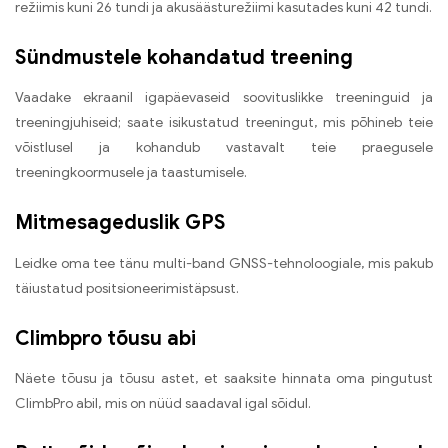
režiimis kuni 26 tundi ja akusäästurežiimi kasutades kuni 42 tundi.
Sündmustele kohandatud treening
Vaadake ekraanil igapäevaseid soovituslikke treeninguid ja
treeningjuhiseid; saate isikustatud treeningut, mis põhineb teie
võistlusel ja kohandub vastavalt teie praegusele
treeningkoormusele ja taastumisele.
Mitmesageduslik GPS
Leidke oma tee tänu multi-band GNSS-tehnoloogiale, mis pakub
täiustatud positsioneerimistäpsust.
Climbpro tõusu abi
Näete tõusu ja tõusu astet, et saaksite hinnata oma pingutust
ClimbPro abil, mis on nüüd saadaval igal sõidul.