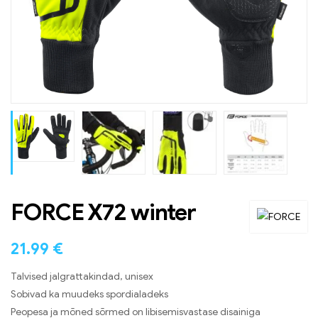
FORCE X72 winter
21.99
€
Talvised jalgrattakindad, unisex
Sobivad ka muudeks spordialadeks
Peopesa ja mõned sõrmed on libisemisvastase disainiga