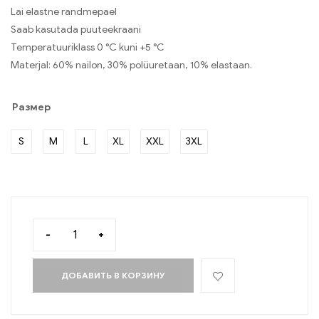
Lai elastne randmepael
Saab kasutada puuteekraani
Temperatuuriklass 0 °C kuni +5 °C
Materjal: 60% nailon, 30% polüuretaan, 10% elastaan.
Размер
S
M
L
XL
XXL
3XL
-
+
ДОБАВИТЬ В КОРЗИНУ