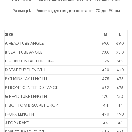
Размер L
– Рекомендуется для роста от 170 до 190 см
SIZE
M
L
A
HEAD TUBE ANGLE
69.0
69.0
B
SEAT TUBE ANGLE
73.0
73.0
C
HORIZONTAL TOP TUBE
576
589
D
SEAT TUBE LENGTH
420
470
E
CHAINSTAY LENGTH
475
475
F
FRONT CENTER DISTANCE
662
676
G
HEAD TUBE LENGTH
120
130
H
BOTTOM BRACKET DROP
44
44
I
FORK LENGTH
490
490
J
FORK RAKE
46
46
K
WHEELBASE LENGTH
1134
1153