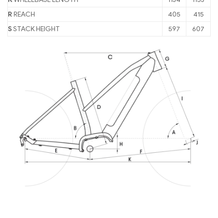
R
REACH
405
415
S
STACK HEIGHT
597
607