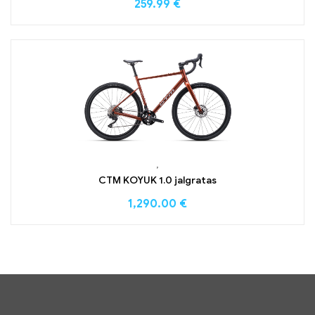
259.99
€
,
CTM KOYUK 1.0 jalgratas
1,290.00
€