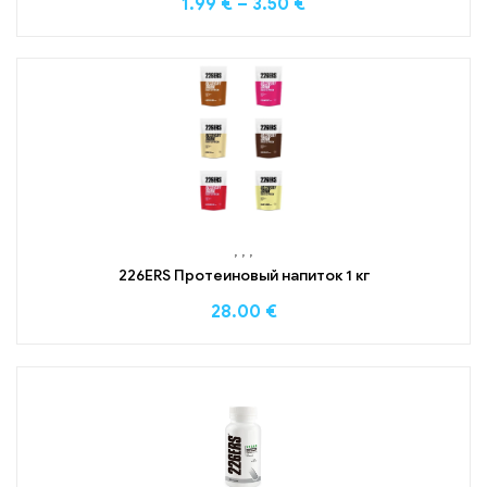
1.99
€
–
3.50
€
,
,
,
226ERS Протеиновый напиток 1 кг
28.00
€