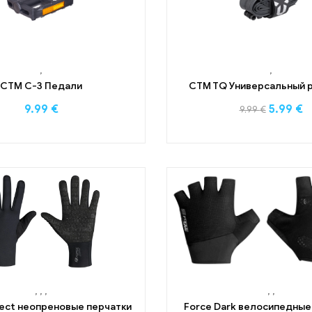
,
,
CTM C-3 Педали
CTM TQ Универсальный 
9.99
€
5.99
€
9.99
€
,
,
,
,
,
ect неопреновые перчатки
Force Dark велосипедные