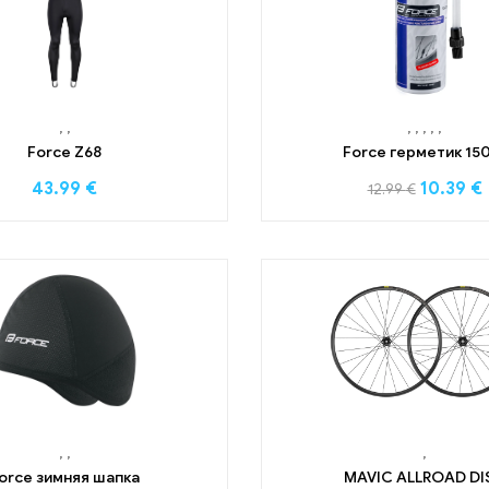
,
,
,
,
,
,
,
Force Z68
Force герметик 15
43.99
€
10.39
€
12.99
€
,
,
,
orce зимняя шапка
MAVIC ALLROAD DI