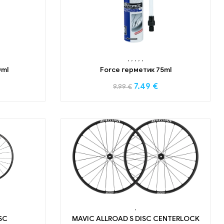
,
,
,
,
,
0ml
Force герметик 75ml
7.49
€
9.99
€
,
SC
MAVIC ALLROAD S DISC CENTERLOCK