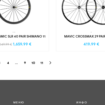
,
,
,
MIC SLR 40 PAIR SHIMANO 11
MAVIC CROSSMAX 29 PAI
1,659.99
€
419.99
€
249.99
€
3
4
…
9
10
11
МЕНЮ
ИНФО