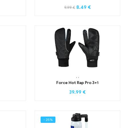
8.49
€
9.99
€
,
,
Force Hot Rap Pro 3+1
39.99
€
- 25%