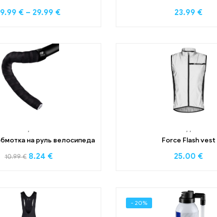
19.99
€
–
29.99
€
23.99
€
,
,
,
oбмотка на руль велосипеда
Force Flash vest
8.24
€
25.00
€
10.99
€
- 20%