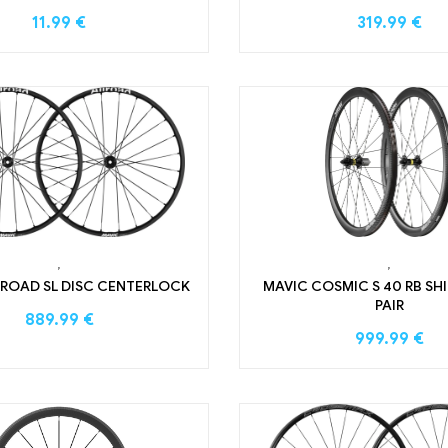
11.99
€
319.99
€
,
,
LROAD SL DISC CENTERLOCK
MAVIC COSMIC S 40 RB S
PAIR
889.99
€
999.99
€