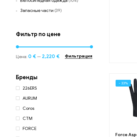
Велосипедная одежда
(104)
Запасные части
(39)
Фильтр по цене
0 €
2,220 €
Фильтрация
Цена:
—
Бренды
- 33%
226ERS
AURUM
Coros
CTM
FORCE
Force Asp