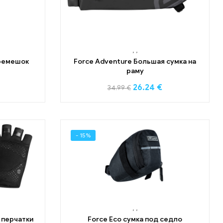
,
,
ремешок
Force Adventure Большая сумка на
раму
26.24
€
34.99
€
- 15%
,
,
 перчатки
Force Eco сумка под седло