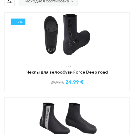
- 17%
,
,
,
,
Чехлы для велообуви Force Deep road
24.99
€
29.99
€