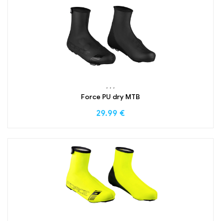
,
,
,
Force PU dry MTB
29.99
€